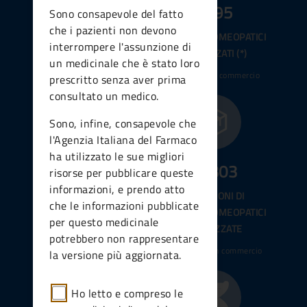
11.118
1.595
Sono consapevole del fatto
che i pazienti non devono
MEDICINALI ALLOPATICI
MEDICINALI OMEOPATICI
interrompere l'assunzione di
AUTORIZZATI (*)
AUTORIZZATI (*)
un medicinale che è stato loro
di cui 9581 in commercio
di cui 1120 in commercio
prescritto senza aver prima
consultato un medico.
Sono, infine, consapevole che
l'Agenzia Italiana del Farmaco
ha utilizzato le sue migliori
85.297
74.303
risorse per pubblicare queste
informazioni, e prendo atto
CONFEZIONI DI
CONFEZIONI DI
che le informazioni pubblicate
MEDICINALI ALLOPATICI
MEDICINALI OMEOPATICI
per questo medicinale
AUTORIZZATE
AUTORIZZATE
potrebbero non rappresentare
di cui 21753 in commercio
di cui 16866 in commercio
la versione più aggiornata.
Ho letto e compreso le