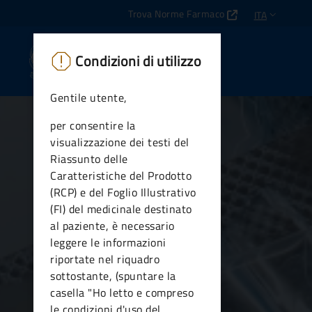
Trova Norme Farmaco
ITA
Vai
Vai
SELEZIONE L
al
al
AIFA Medicinali
contenuto
footer
Condizioni di utilizzo
principale
Agenzia Italiana del Farmaco
Gentile utente,
per consentire la
visualizzazione dei testi del
Riassunto delle
Caratteristiche del Prodotto
(RCP) e del Foglio Illustrativo
(FI) del medicinale destinato
al paziente, è necessario
leggere le informazioni
riportate nel riquadro
sottostante, (spuntare la
casella "Ho letto e compreso
le condizioni d'uso del