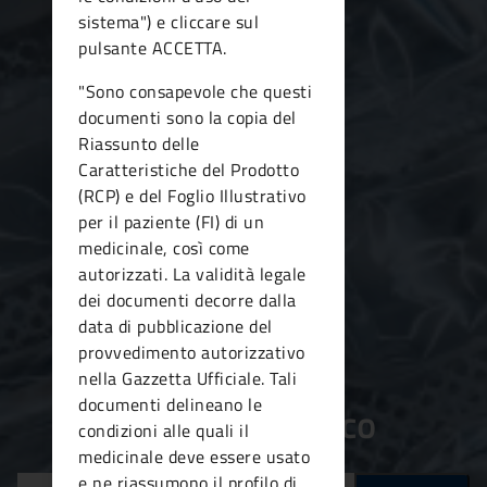
sistema") e cliccare sul
pulsante ACCETTA.
"Sono consapevole che questi
documenti sono la copia del
Riassunto delle
Caratteristiche del Prodotto
(RCP) e del Foglio Illustrativo
per il paziente (FI) di un
medicinale, così come
autorizzati. La validità legale
dei documenti decorre dalla
data di pubblicazione del
provvedimento autorizzativo
nella Gazzetta Ufficiale. Tali
documenti delineano le
Cerca un farmaco
condizioni alle quali il
medicinale deve essere usato
e ne riassumono il profilo di